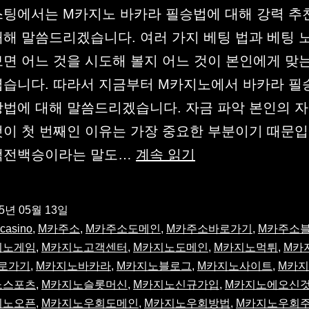
스팅에서는 M카지노 바카라 필승법에 대해 강력 추
대해 말씀드리겠습니다. 여러 가지 베팅 법과 베팅 
보면 어느 것을 시도해 볼지 어느 것이 본인에게 맞
렵습니다. 따라서 지금부터 M카지노에서 바카라 필
방법에 대해 말씀드리겠습니다. 자금 파악 본인의 자
것이 첫 번째인 이유는 가장 중요한 부분이기 때문입
M
백전백승이라는 말도…
계속 읽기
카
지
25년 05월 13일
노
casino
,
M카주소
,
M카주소도메인
,
M카주소바로가기
,
M카주소
바
지노게임
,
M카지노고객센터
,
M카지노도메인
,
M카지노먹튀
,
M카
로가기
,
M카지노바카라
,
M카지노블로그
,
M카지노사이트
,
M카
카
노스포츠
,
M카지노슬롯머신
,
M카지노신규가입
,
M카지노에오신
라
지노오픈
,
M카지노우회도메인
,
M카지노우회방법
,
M카지노우회