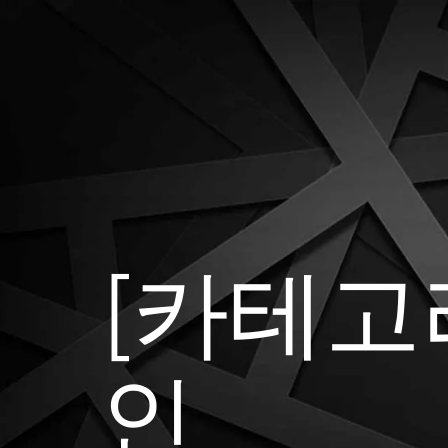
콘
텐
츠
로
바
로
가
기
[카테고
인