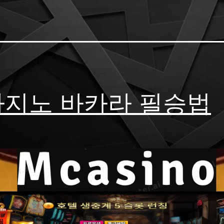
카지노 바카라 필승법