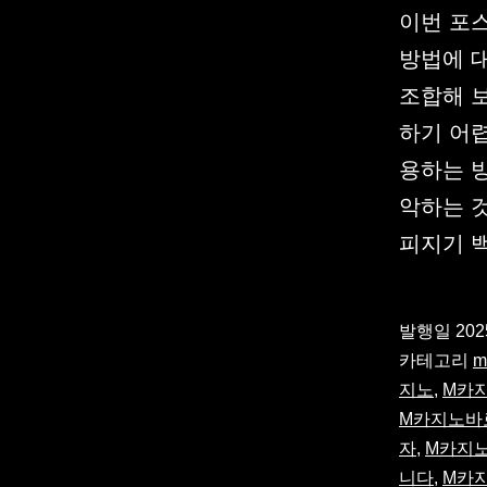
이번 포
방법에 
조합해 
하기 어
용하는 
악하는 
피지기 
발행일
20
카테고리
m
지노
,
M카
M카지노바
자
,
M카지
니다
,
M카