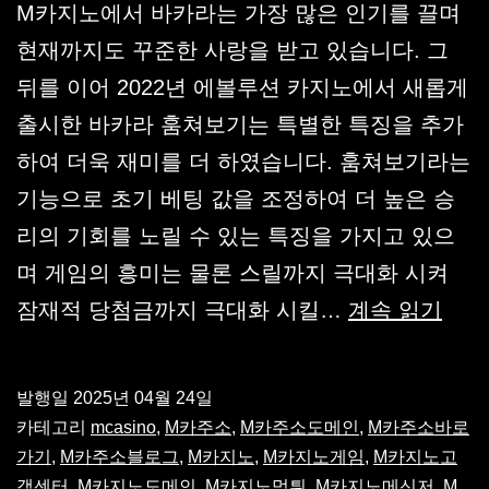
M카지노에서 바카라는 가장 많은 인기를 끌며
현재까지도 꾸준한 사랑을 받고 있습니다. 그
뒤를 이어 2022년 에볼루션 카지노에서 새롭게
출시한 바카라 훔쳐보기는 특별한 특징을 추가
하여 더욱 재미를 더 하였습니다. 훔쳐보기라는
기능으로 초기 베팅 값을 조정하여 더 높은 승
리의 기회를 노릴 수 있는 특징을 가지고 있으
며 게임의 흥미는 물론 스릴까지 극대화 시켜
M
잠재적 당첨금까지 극대화 시킬…
계속 읽기
카
지
발행일
2025년 04월 24일
노
카테고리
mcasino
,
M카주소
,
M카주소도메인
,
M카주소바로
바
가기
,
M카주소블로그
,
M카지노
,
M카지노게임
,
M카지노고
객센터
,
M카지노도메인
,
M카지노먹튀
,
M카지노메신저
,
M