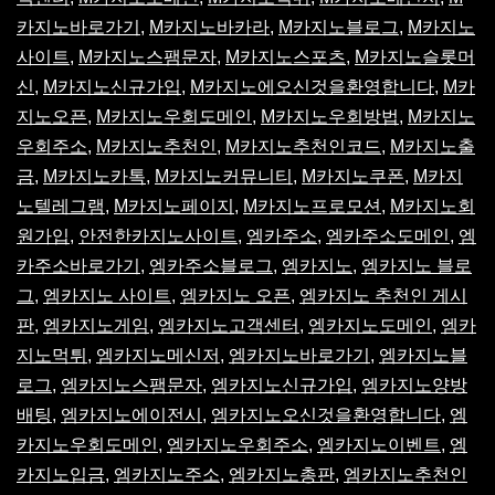
카
카지노바로가기
,
M카지노바카라
,
M카지노블로그
,
M카지노
라
사이트
,
M카지노스팸문자
,
M카지노스포츠
,
M카지노슬롯머
훔
신
,
M카지노신규가입
,
M카지노에오신것을환영합니다
,
M카
쳐
지노오픈
,
M카지노우회도메인
,
M카지노우회방법
,
M카지노
우회주소
,
M카지노추천인
,
M카지노추천인코드
,
M카지노출
보
금
,
M카지노카톡
,
M카지노커뮤니티
,
M카지노쿠폰
,
M카지
기
노텔레그램
,
M카지노페이지
,
M카지노프로모션
,
M카지노회
전
원가입
,
안전한카지노사이트
,
엠카주소
,
엠카주소도메인
,
엠
카주소바로가기
,
엠카주소블로그
,
엠카지노
략
,
엠카지노 블로
그
,
엠카지노 사이트
,
엠카지노 오픈
,
엠카지노 추천인 게시
및
판
,
엠카지노게임
,
엠카지노고객센터
,
엠카지노도메인
,
엠카
노
지노먹튀
,
엠카지노메신저
,
엠카지노바로가기
,
엠카지노블
하
로그
,
엠카지노스팸문자
,
엠카지노신규가입
,
엠카지노양방
배팅
,
엠카지노에이전시
,
엠카지노오신것을환영합니다
,
엠
우
카지노우회도메인
,
엠카지노우회주소
,
엠카지노이벤트
,
엠
카지노입금
,
엠카지노주소
,
엠카지노총판
,
엠카지노추천인