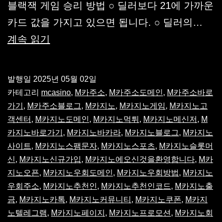
블랙잭 게임 승리 방법 ○ 딜러보다 21에 가까운
M
카드 값을 가지고 있으면 됩니다. ○ 딜러의…
카
계속 읽기
지
노
발행일
2025년 05월 02일
블
카테고리
mcasino
,
M카주소
,
M카주소도메인
,
M카주소바로
랙
가기
,
M카주소블로그
,
M카지노
,
M카지노게임
,
M카지노고
객센터
,
M카지노도메인
,
M카지노먹튀
,
M카지노메신저
,
M
잭
카지노바로가기
,
M카지노바카라
,
M카지노블로그
,
M카지노
기
사이트
,
M카지노스팸문자
,
M카지노스포츠
,
M카지노슬롯머
본
신
,
M카지노신규가입
,
M카지노에오신것을환영합니다
,
M카
룰
지노오픈
,
M카지노우회도메인
,
M카지노우회방법
,
M카지노
우회주소
,
M카지노추천인
,
M카지노추천인코드
,
M카지노출
금
,
M카지노카톡
,
M카지노커뮤니티
,
M카지노쿠폰
,
M카지
노텔레그램
,
M카지노페이지
,
M카지노프로모션
,
M카지노회