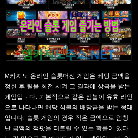
M카지노 온라인 슬롯머신 게임은 베팅 금액을
정한 후 릴을 회전 시켜 그 결과에 상금을 받는
게임입니다. 기본적으로 같은 심볼이 유효 라인
으로 나타나면 해당 심볼의 배당금을 받는 형태
입니다. 슬롯 게임의 경우 작은 금액으로 엄청
난 금액의 잭팟을 터트릴 수 있는 확률이 있다