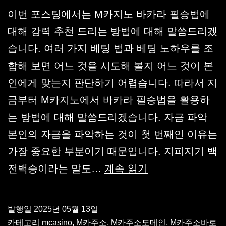
이번 포스팅에서는 M카지노 바카라 필승법에
대해 강력 추천 드리는 방법에 대해 말씀드리겠
습니다. 여러 가지 베팅 법과 베팅 노하우를 조
합해 보면 어느 것을 시도해 볼지 어느 것이 본
인에게 맞는지 판단하기 어렵습니다. 따라서 지
금부터 M카지노에서 바카라 필승법을 활용하
는 방법에 대해 말씀드리겠습니다. 자금 파악
본인의 자금을 파악하는 것이 첫 번째인 이유는
가장 중요한 부분이기 때문입니다. 지피지기 백
M
전백승이라는 말도…
계속 읽기
카
지
발행일
2025년 05월 13일
노
카테고리
mcasino
,
M카주소
,
M카주소도메인
,
M카주소바로