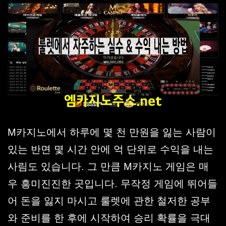
M카지노에서 하루에 몇 천 만원을 잃는 사람이
있는 반면 몇 시간 안에 억 단위로 수익을 내는
사림도 있습니다. 그 만큼 M카지노 게임은 매
우 흥미진진한 곳입니다. 무작정 게임에 뛰어들
어 돈을 잃지 마시고 룰렛에 관한 철저한 공부
와 준비를 한 후에 시작하여 승리 확률을 극대