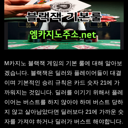
M카지노 블랙잭 게임의 기본 룰에 대해 알아보
겠습니다. 블랙잭은 딜러와 플레이어들이 대결
이며 기본적인 승리 규칙은 카드 숫자 21에 가
까워지는 것입니다. 딜러를 이기기 위해서 플레
이어는 버스트를 하지 않아야 하며 버스트 당하
지 않고 살아남았다면 딜러보다 21에 가까운 숫
자를 가져야 하거나 딜러가 버스트 해야합니다.