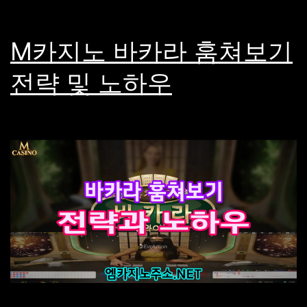
M카지노 바카라 훔쳐보기
전략 및 노하우