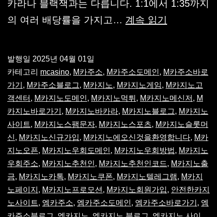
카라나 블랙잭과는 다릅니다. 1:1에서 1:35까지
M
의 여러 배당률을 가지고…
계속 읽기
카
지
발행일
2025년 04월 01일
노
카테고리
mcasino
,
M카주소
,
M카주소도메인
,
M카주소바로
룰
가기
,
M카주소블로그
,
M카지노
,
M카지노게임
,
M카지노고
객센터
,
M카지노도메인
,
M카지노먹튀
,
M카지노메신저
,
M
렛
카지노바로가기
,
M카지노바카라
,
M카지노블로그
,
M카지노
에
사이트
,
M카지노스팸문자
,
M카지노스포츠
,
M카지노슬롯머
서
신
,
M카지노신규가입
,
M카지노에오신것을환영합니다
,
M카
자
지노오픈
,
M카지노우회도메인
,
M카지노우회방법
,
M카지노
우회주소
,
M카지노추천인
,
M카지노추천인코드
,
M카지노출
주
금
,
M카지노카톡
,
M카지노쿠폰
,
M카지노텔레그램
,
M카지
하
노페이지
,
M카지노프로모션
,
M카지노회원가입
,
안전한카지
는
노사이트
,
엠카주소
,
엠카주소도메인
,
엠카주소바로가기
,
엠
카주소블로그
,
엠카지노
,
엠카지노 블로그
실
,
엠카지노 사이