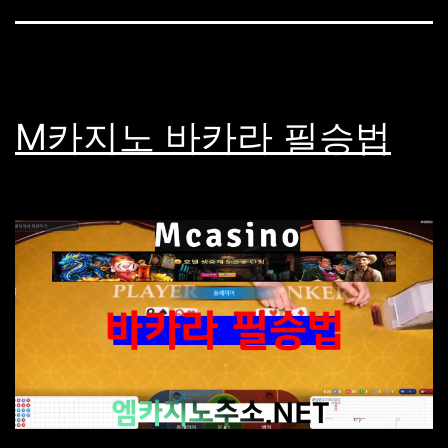
M카지노 바카라 필승법