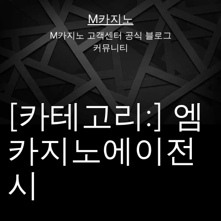
콘
M카지노
텐
M카지노 고객센터 공식 블로그
츠
커뮤니티
로
바
로
[카테고리:]
엠
가
기
카지노에이전
시