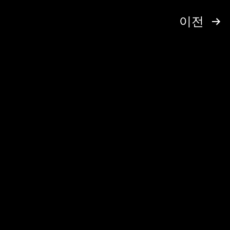
글
이전
페
이
지
매
김