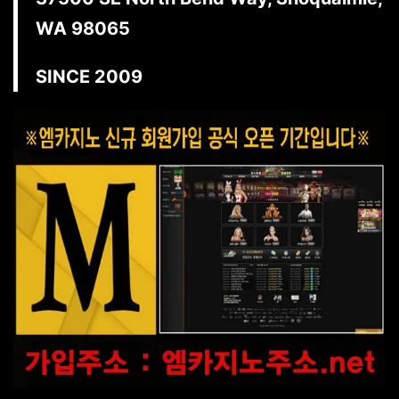
WA 98065
SINCE 2009