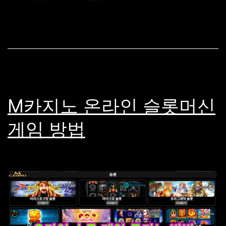
M카지노 온라인 슬롯머신
게임 방법