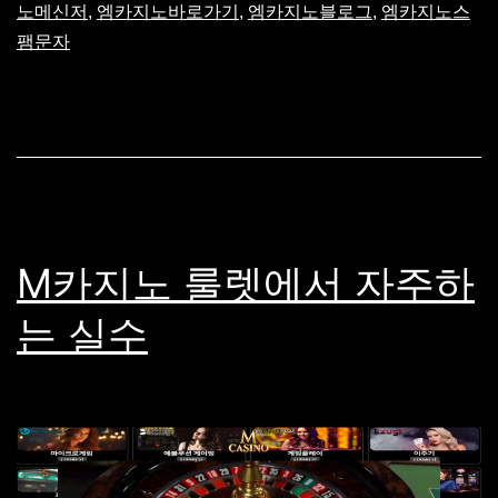
노메신저
,
엠카지노바로가기
,
엠카지노블로그
,
엠카지노스
법
팸문자
M카지노 룰렛에서 자주하
는 실수