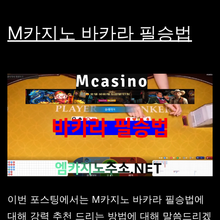
M카지노 바카라 필승법
이번 포스팅에서는 M카지노 바카라 필승법에
대해 강력 추천 드리는 방법에 대해 말씀드리겠