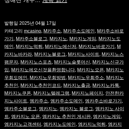
카
지
발행일
2025년 04월 17일
노
카테고리
mcasino
,
M카주소
,
M카주소도메인
,
M카주소바로
온
가기
,
M카주소블로그
,
M카지노
,
M카지노게임
,
M카지노도
메인
,
M카지노먹튀
,
M카지노메신저
,
M카지노바로가기
,
M
라
카지노바카라
,
M카지노블로그
,
M카지노사이트
,
M카지노스
인
팸문자
,
M카지노스포츠
,
M카지노슬롯머신
,
M카지노신규가
슬
입
,
M카지노에오신것을환영합니다
,
M카지노오픈
,
M카지노
롯
우회도메인
,
M카지노우회방법
,
M카지노우회주소
,
M카지노
추천인
,
M카지노추천인코드
,
M카지노출금
,
M카지노카톡
,
머
M카지노쿠폰
,
M카지노텔레그램
,
M카지노페이지
,
안전한카
신
지노사이트
,
엠카주소
,
엠카주소도메인
,
엠카주소바로가기
,
게
엠카주소블로그
,
엠카지노
,
엠카지노 블로그
,
엠카지노 사이
트
,
엠카지노 오픈
,
임
엠카지노 추천인 게시판
,
엠카지노게임
,
엠카지노고객센터
,
엠카지노도메인
,
엠카지노먹튀
,
엠카지
방