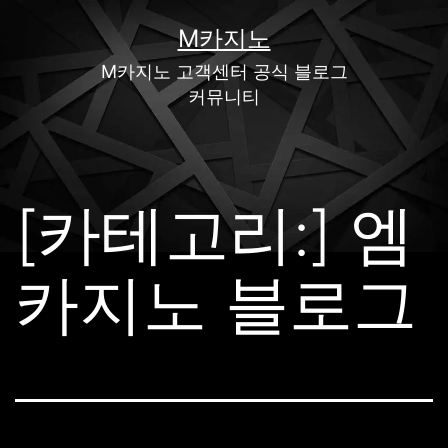
콘
M카지노
텐
M카지노 고객센터 공식 블로그
츠
커뮤니티
로
바
로
[카테고리:]
엠
가
기
카지노 블로그