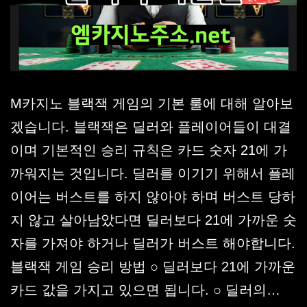
M카지노 블랙잭 게임의 기본 룰에 대해 알아보
겠습니다. 블랙잭은 딜러와 플레이어들이 대결
이며 기본적인 승리 규칙은 카드 숫자 21에 가
까워지는 것입니다. 딜러를 이기기 위해서 플레
이어는 버스트를 하지 않아야 하며 버스트 당하
지 않고 살아남았다면 딜러보다 21에 가까운 숫
자를 가져야 하거나 딜러가 버스트 해야합니다.
블랙잭 게임 승리 방법 ○ 딜러보다 21에 가까운
M
카드 값을 가지고 있으면 됩니다. ○ 딜러의…