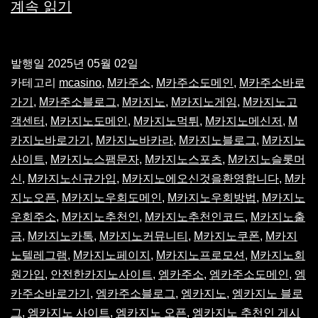
카
계속 읽기
지
노
발행일
2025년 05월 02일
블
카테고리
mcasino
,
M카주소
,
M카주소도메인
,
M카주소바로
랙
가기
,
M카주소블로그
,
M카지노
,
M카지노게임
,
M카지노고
객센터
,
M카지노도메인
,
M카지노먹튀
,
M카지노메신저
,
M
잭
카지노바로가기
,
M카지노바카라
,
M카지노블로그
,
M카지노
기
사이트
,
M카지노스팸문자
,
M카지노스포츠
,
M카지노슬롯머
본
신
,
M카지노신규가입
,
M카지노에오신것을환영합니다
,
M카
룰
지노오픈
,
M카지노우회도메인
,
M카지노우회방법
,
M카지노
우회주소
,
M카지노추천인
,
M카지노추천인코드
,
M카지노출
금
,
M카지노카톡
,
M카지노커뮤니티
,
M카지노쿠폰
,
M카지
노텔레그램
,
M카지노페이지
,
M카지노프로모션
,
M카지노회
원가입
,
안전한카지노사이트
,
엠카주소
,
엠카주소도메인
,
엠
카주소바로가기
,
엠카주소블로그
,
엠카지노
,
엠카지노 블로
그
,
엠카지노 사이트
,
엠카지노 오픈
,
엠카지노 추천인 게시