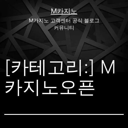
콘
M카지노
텐
M카지노 고객센터 공식 블로그
츠
커뮤니티
로
바
로
[카테고리:]
M
가
기
카지노오픈