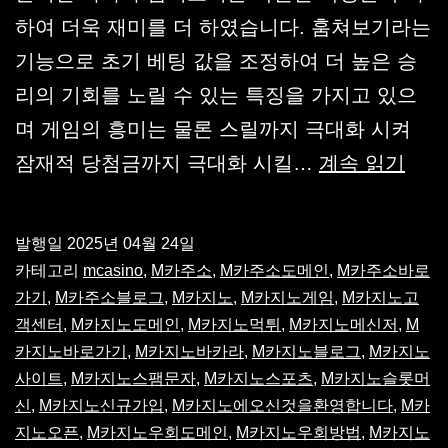
하여 더욱 재미를 더 하였습니다. 훔쳐보기라는
기능으로 초기 베팅 값을 조정하여 더 높은 승
리의 기회를 노릴 수 있는 특징을 가지고 있으
며 게임의 흥미는 물론 스릴까지 극대화 시켜
M
잠재적 당첨금까지 극대화 시킬…
계속 읽기
카
지
발행일
2025년 04월 24일
노
카테고리
mcasino
,
M카주소
,
M카주소도메인
,
M카주소바로
바
가기
,
M카주소블로그
,
M카지노
,
M카지노게임
,
M카지노고
객센터
,
M카지노도메인
,
M카지노먹튀
,
M카지노메신저
,
M
카
카지노바로가기
,
M카지노바카라
,
M카지노블로그
,
M카지노
라
사이트
,
M카지노스팸문자
,
M카지노스포츠
,
M카지노슬롯머
훔
신
,
M카지노신규가입
,
M카지노에오신것을환영합니다
,
M카
쳐
지노오픈
,
M카지노우회도메인
,
M카지노우회방법
,
M카지노