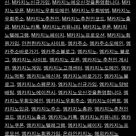
필
신
,
M카지노신규가입
,
M카지노에오신것을환영합니다
,
M카
승
지노오픈
,
M카지노우회도메인
,
M카지노우회방법
,
M카지노
우회주소
,
M카지노추천인
,
M카지노추천인코드
,
M카지노출
법
금
,
M카지노카톡
,
M카지노커뮤니티
,
M카지노쿠폰
,
M카지
노텔레그램
,
M카지노페이지
,
M카지노프로모션
,
M카지노회
원가입
,
안전한카지노사이트
,
엠카주소
,
엠카주소도메인
,
엠
카주소바로가기
,
엠카주소블로그
,
엠카지노
,
엠카지노 블로
그
,
엠카지노 사이트
,
엠카지노 오픈
,
엠카지노 추천인 게시
판
,
엠카지노게임
,
엠카지노고객센터
,
엠카지노도메인
,
엠카
지노먹튀
,
엠카지노메신저
,
엠카지노바로가기
,
엠카지노블
로그
,
엠카지노스팸문자
,
엠카지노신규가입
,
엠카지노양방
배팅
,
엠카지노에이전시
,
엠카지노오신것을환영합니다
,
엠
카지노우회도메인
,
엠카지노우회주소
,
엠카지노이벤트
,
엠
카지노입금
,
엠카지노주소
,
엠카지노총판
,
엠카지노추천인
코드
,
엠카지노출금
,
엠카지노카톡
,
엠카지노커뮤니티
,
엠카
지노쿠폰
,
엠카지노텔레그램
,
엠카지노페이지
,
엠카지노프
로모션
,
엠카지노회원가입
,
온라인카지노
,
해외카지노