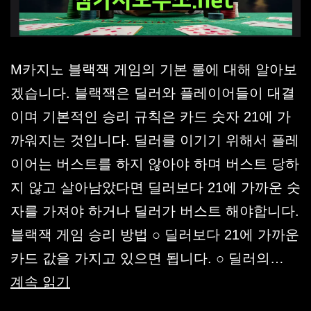
M카지노 블랙잭 게임의 기본 룰에 대해 알아보
겠습니다. 블랙잭은 딜러와 플레이어들이 대결
이며 기본적인 승리 규칙은 카드 숫자 21에 가
까워지는 것입니다. 딜러를 이기기 위해서 플레
이어는 버스트를 하지 않아야 하며 버스트 당하
지 않고 살아남았다면 딜러보다 21에 가까운 숫
자를 가져야 하거나 딜러가 버스트 해야합니다.
블랙잭 게임 승리 방법 ○ 딜러보다 21에 가까운
M
카드 값을 가지고 있으면 됩니다. ○ 딜러의…
카
계속 읽기
지