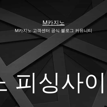
M카지노
M카지노 고객센터 공식 블로그 커뮤니티
 피싱사이