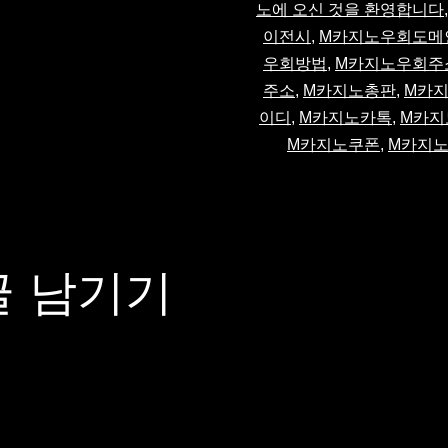
노에 오신 것을 환영합니다
이전시
,
M카지노우회도메
우회방법
,
M카지노우회주
주소
,
M카지노총판
,
M카
이디
,
M카지노카톡
,
M카지
M카지노쿠폰
,
M카지
글 남기기