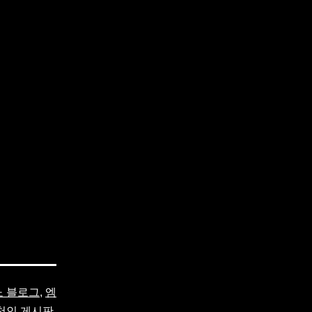
신은 혼자
서 부자
들 중 하
많은 돈
떻게 성
 블로그
,
엠
천인 게시판
,