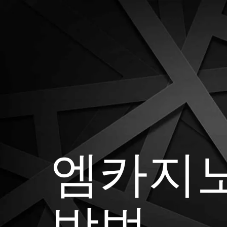
콘
텐
츠
로
바
로
가
기
엠카지노
방법