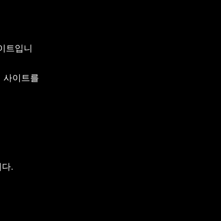
사이트입니
내 사이트를
다.