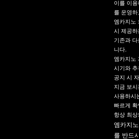
이를 이용
를 운영하
엠카지노 
시 제공하
기존과 다
니다.
엠카지노 
시기와 추
공지 시 
지금 보시
사용하시는
빠르게 확
항상 최상
엠카지노
를 반드