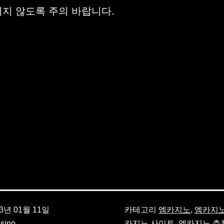
기지 않도록 주의 바랍니다.
롯이 당신을 부자로 만들 수 있다고 생각한다면 당
니다.다른 많은 사람들이 스포츠와 다른 게임을 하면
습니다.
 NBA 선수들은 세계에서 가장 많은 돈을 버는 선수
.이 선수들은 하우스 에지를 극복하는 법을 배웠고 
수 있습니다.프로그레시브 잭팟이 어떻게 작동하고 어
 아는 문제일 뿐입니다.
23년 01월 11일
카테고리
엠카지노
,
엠카지노
sino
카지노 사이트
,
엠카지노 추