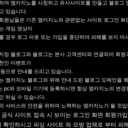
하여 엠카지노를 사칭하고 유사사이트를 만들고 블로그 
고 있습니다.
회원님들은 기존 엠카지노와 관련없는 사이트 로그인 화
는 게임 영상이
를 경우 로그 아웃 또는 가입을 중단하여 피해를 보지 마
지정 블로그와 블로그는 본사 고객센터와 연결되어 회원
천인 이벤트가
자동으로 안내를 드리고 있습니다.
는 엠카지노 블로그와 위에 안내 드린 블로그 도메인을 
 pc와 모바일 기기에 등록하시면 항상 엠카지노의 변경
인 하실 수 있습니다.
의 서비스와 안전을 위하여 노력하는 엠카지노가 될 것입
 공식 사이트 접속 시 보이는 로그인 화면 회원가입
시 확인하시고 피싱 사이트 와 모방 업체로 부터 피