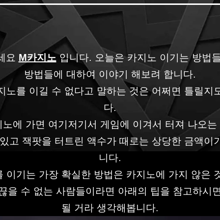
세요
M카지노
입니다. 오늘은 카지노 이기는 방법
방법들에 대하여 이야기 해보려 합니다.
지노를 이길 수 없다고 말하는 것은 어쩌면 틀릴지
다.
지노에 가면 여기저기서 게임에 이겨서 터져 나오는
 있고 잭팟을 터트린 액수가 때로는 상당한 금액이
니다.
 이기는 가장 확실한 방법은 카지노에 가지 않은 
끊을 수 없는 사람들이라면 아래의 팁을 참고하시
될 거라 생각해봅니다.