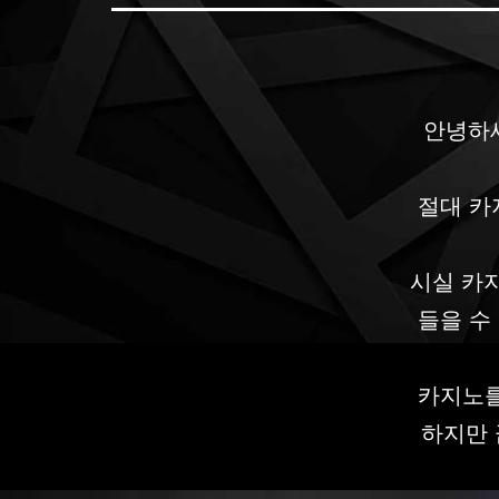
안녕하
절대 카
시실 카
들을 수
카지노를
하지만 