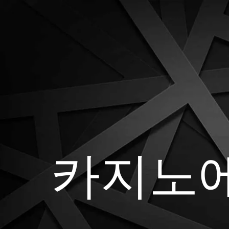
콘
텐
츠
로
바
로
가
기
카지노에