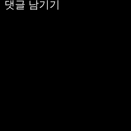
댓글 남기기