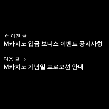
글
이전 글
M카지노 입금 보너스 이벤트 공지사항
탐
색
다음 글
M카지노 기념일 프로모션 안내