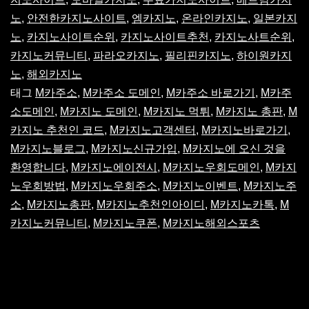
노
,
안전한카지노사이트
,
엠카지노
,
온라인카지노
,
일본카지
노
,
카지노사이트순위
,
카지노사이트추천
,
카지노사트순위
,
카지노커뮤니티
,
파라오카지노
,
필리핀카지노
,
하이원카지
노
,
해외카지노
태그
M카주소
,
M카주소 도메인
,
M카주소 바로가기
,
M카주
소도메인
,
M카지노 도메인
,
M카지노 먹튀
,
M카지노 총판
,
M
카지노 추천인 코드
,
M카지노고객센터
,
M카지노바로가기
,
M카지노블로그
,
M카지노신규가입
,
M카지노에 오신 것을
환영합니다
,
M카지노에이전시
,
M카지노우회도메인
,
M카지
노우회방법
,
M카지노우회주소
,
M카지노이벤트
,
M카지노주
소
,
M카지노총판
,
M카지노추천인아이디
,
M카지노카톡
,
M
카지노커뮤니티
,
M카지노쿠폰
,
M카지노해외스포츠