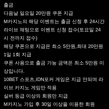
출금
다음날 일요일 20만원 쿠폰 지급
M카지노의 해당 이벤트는 출금 신청 후 24시간
라이브 채팅으로 이벤트 신청 접수(토요일 24
시 전까지 접수)
해당 쿠폰으로 지급은 최소 5만원,최대 20만원
1일 1회 지급
쿠폰 사용으로 출금 가능 금액은 최소 5만원 이
상입니다.
10BET 스포츠,IDN포커 게임은 지급 안되며 라
이브 카지노 게임만 적용
실버 등급 이상의 회원만 지급
M카지노 가입 후 30일 이상을 이용한 회원