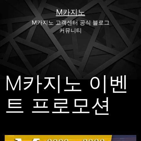
콘
M카지노
텐
M카지노 고객센터 공식 블로그
츠
커뮤니티
로
바
로
가
M카지노 이벤
기
트 프로모션