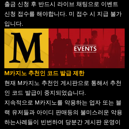
출금 신청 후 반드시 라이브 채팅으로 이벤트
신청 접수를 해야합니다. 미 접수 시 지급 불가
입니다.
M카지노 추천인 코드 발급 제한
현재 M카지노 추천인 게시판으로 통해서 추천
인 코드 발급이 중지되었습니다.
지속적으로 M카지노를 악용하는 업자 또는 블
랙 유저들과 아이디 판매등의 불미스러운 악용
하는사례들이 빈번하여 당분간 게시판 운영이