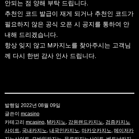
안되는 점 양해 부탁 드립니다.
추천인 코드 발급이 재게 되거나 추천인 코드가
필요하지 않은 공식 오픈 시 공지를 통하여 안
내해 드리겠습니다.
항상 잊지 않고 M카지노를 찾아주시는 고객님
께 다시 한번 감사 인사 드립니다.
발행일
2022년 08월 09일
글쓴이
mcasino
카테고리
mcasino
,
M카지노
,
강원랜드카지노
,
검증카지노
사이트
,
국내카지노
,
내국인카지노
,
마카오카지노
,
메이저카
지노사이트
,
모바일카지노
,
무료카지노사이트
,
베트남카지